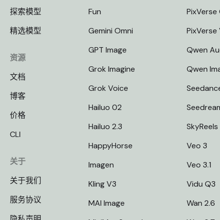
探索模型
Fun
PixVerse 
精选模型
Gemini Omni
PixVerse
GPT Image
Qwen Au
资源
Grok Imagine
Qwen Im
文档
Grok Voice
Seedanc
博客
Hailuo 02
Seedrea
价格
Hailuo 2.3
SkyReels
CLI
HappyHorse
Veo 3
关于
Imagen
Veo 3.1
关于我们
Kling V3
Vidu Q3
服务协议
MAI Image
Wan 2.6
隐私声明