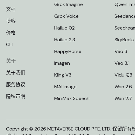
Grok Imagine
Qwen Im
文档
Grok Voice
Seedanc
博客
Hailuo 02
Seedrea
价格
Hailuo 2.3
SkyReels
CLI
HappyHorse
Veo 3
关于
Imagen
Veo 3.1
关于我们
Kling V3
Vidu Q3
服务协议
MAI Image
Wan 2.6
隐私声明
MiniMax Speech
Wan 2.7
Copyright © 2026 METAVERSE CLOUD PTE. LTD. 保留所