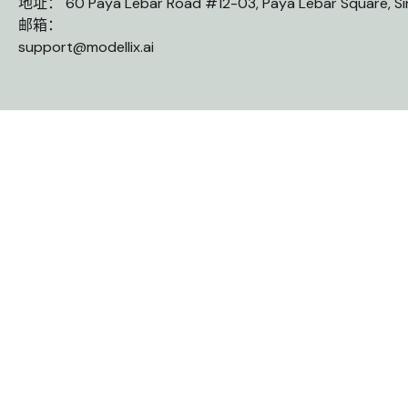
地址： 60 Paya Lebar Road #12-03, Paya Lebar Square, S
邮箱：
support@modellix.ai