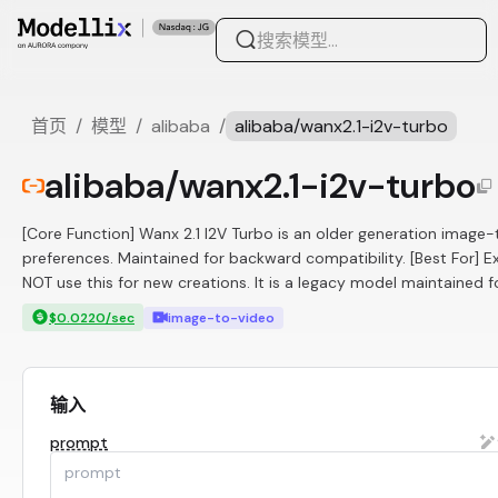
首页
/
模型
/
alibaba
/
alibaba/wanx2.1-i2v-turbo
alibaba/wanx2.1-i2v-turbo
[Core Function] Wanx 2.1 I2V Turbo is an older generation imag
preferences. Maintained for backward compatibility. [Best For] Ex
NOT use this for new creations. It is a legacy model maintained fo
$0.0220/sec
image-to-video
输入
prompt