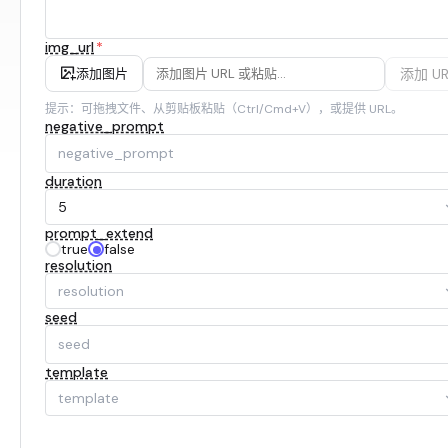
img_url
*
添加 UR
添加图片
提示：可拖拽文件、从剪贴板粘贴（Ctrl/Cmd+V），或提供 URL。
negative_prompt
duration
5
prompt_extend
true
false
resolution
resolution
seed
template
template