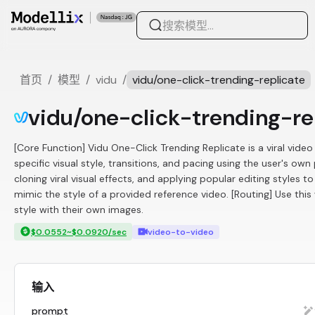
首页
/
模型
/
vidu
/
vidu/one-click-trending-replicate
vidu/one-click-trending-re
[Core Function] Vidu One-Click Trending Replicate is a viral video 
specific visual style, transitions, and pacing using the user's ow
cloning viral visual effects, and applying popular editing styles t
mimic the style of a provided reference video. [Routing] Use this w
style with their own images.
$0.0552~$0.0920/sec
video-to-video
输入
prompt