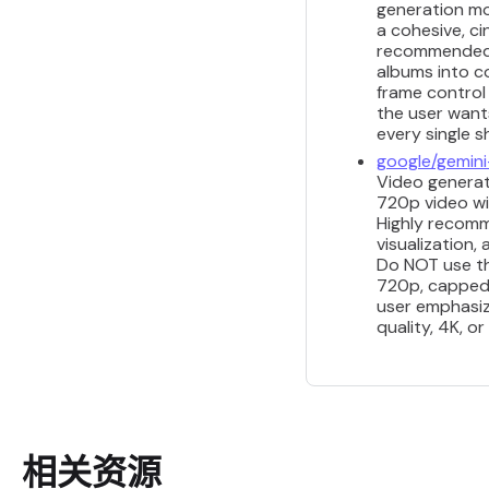
generation mod
a cohesive, ci
recommended f
albums into co
frame control
the user want
every single s
google/gemini
Video generati
720p video wi
Highly recomm
visualization,
Do NOT use thi
720p, capped a
user emphasize
quality, 4K, o
相关资源