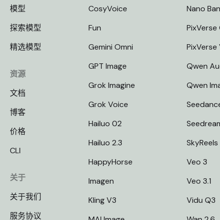
模型
CosyVoice
Nano Ba
探索模型
Fun
PixVerse 
精选模型
Gemini Omni
PixVerse
GPT Image
Qwen Au
资源
Grok Imagine
Qwen Im
文档
Grok Voice
Seedanc
博客
Hailuo 02
Seedrea
价格
Hailuo 2.3
SkyReels
CLI
HappyHorse
Veo 3
关于
Imagen
Veo 3.1
关于我们
Kling V3
Vidu Q3
服务协议
MAI Image
Wan 2.6