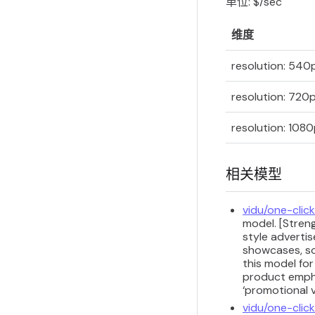
单位: $/sec
维度
resolution: 540
resolution: 720
resolution: 108
相关模型
vidu/one-clic
model. [Streng
style adverti
showcases, so
this model for
product emphas
‘promotional 
vidu/one-click