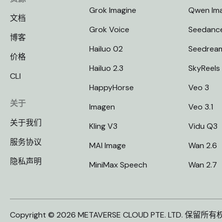
Grok Imagine
Qwen Im
文档
Grok Voice
Seedanc
博客
Hailuo 02
Seedrea
价格
Hailuo 2.3
SkyReels
CLI
HappyHorse
Veo 3
关于
Imagen
Veo 3.1
关于我们
Kling V3
Vidu Q3
服务协议
MAI Image
Wan 2.6
隐私声明
MiniMax Speech
Wan 2.7
Copyright © 2026 METAVERSE CLOUD PTE. LTD. 保留所