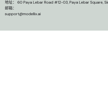
地址： 60 Paya Lebar Road #12-03, Paya Lebar Square, S
邮箱：
support@modellix.ai