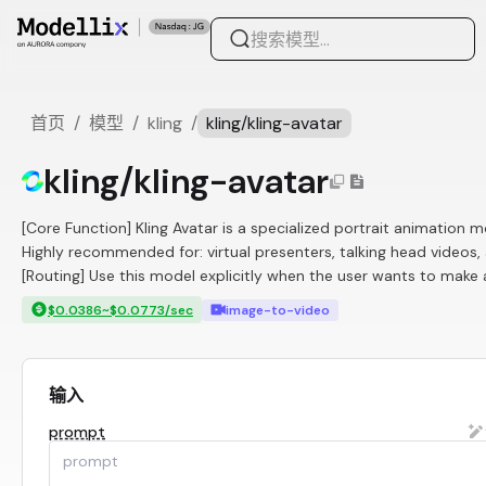
首页
/
模型
/
kling
/
kling/kling-avatar
kling/kling-avatar
[Core Function] Kling Avatar is a specialized portrait animation mo
Highly recommended for: virtual presenters, talking head videos, 
[Routing] Use this model explicitly when the user wants to make a
$0.0386~$0.0773/sec
image-to-video
输入
prompt