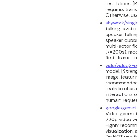
resolutions. [
requires trans
Otherwise, us
skywork/singl
talking-avatar
speaker talki
speaker dubbi
multi-actor f
(<=200s). mo
first_frame_i
vidu/viduq2-p
model. [Streng
image, featuri
recommended f
realistic char
interactions o
human’ request
google/gemini
Video generati
720p video wi
Highly recomm
visualization,
Do NOT use thi