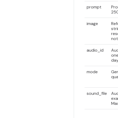
prompt
Pro
250
image
Ref
str
res
not
audio_id
Aud
one
day
mode
Gen
qua
sound_file
Aud
exa
Max