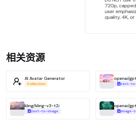
720p, capped a
user emphasize
quality, 4K, o
相关资源
AI Avatar Generator
openai/gp
Collection
text-to
kling/kling-v3-t2i
openai/gp
text-to-image
image-t