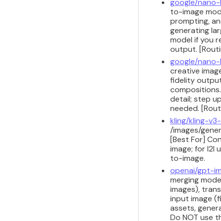
google/nano
to-image model
prompting, and
generating lar
model if you r
output. [Routi
google/nano
creative image
fidelity outpu
compositions.
detail; step 
needed. [Routi
kling/kling-v3-
/images/gener
[Best For] Co
image; for I2I
to-image.
openai/gpt-im
merging model.
images), tran
input image (f
assets, genera
Do NOT use thi