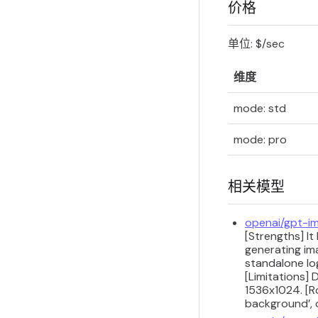
价格
单位: $/sec
维度
mode: std
mode: pro
相关模型
openai/gpt-im
[Strengths] It
generating im
standalone lo
[Limitations] 
1536x1024. [R
background’, o