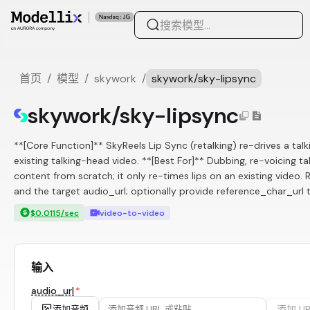
首页
/
模型
/
skywork
/
skywork/sky-lipsync
skywork/sky-lipsync
**[Core Function]** SkyReels Lip Sync (retalking) re-drives a tal
existing talking-head video. **[Best For]** Dubbing, re-voicing t
content from scratch; it only re-times lips on an existing video. 
and the target audio_url; optionally provide reference_char_url t
$0.0115/sec
video-to-video
输入
audio_url
*
添加 UR
添加音频