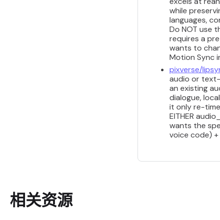
excels at rea
while preservi
languages, cor
Do NOT use th
requires a pre
wants to chan
Motion Sync i
pixverse/lips
audio or text
an existing au
dialogue, loc
it only re-tim
EITHER audio_
wants the spea
voice code) +
相关资源