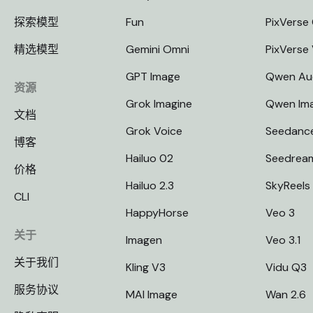
探索模型
Fun
PixVerse 
精选模型
Gemini Omni
PixVerse
GPT Image
Qwen Au
资源
Grok Imagine
Qwen Im
文档
Grok Voice
Seedanc
博客
Hailuo 02
Seedrea
价格
Hailuo 2.3
SkyReels
CLI
HappyHorse
Veo 3
关于
Imagen
Veo 3.1
关于我们
Kling V3
Vidu Q3
服务协议
MAI Image
Wan 2.6