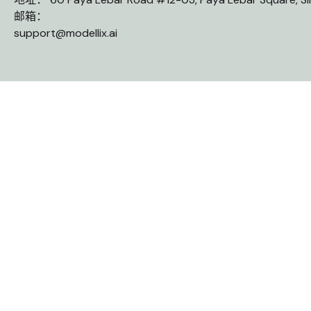
邮箱：
support@modellix.ai