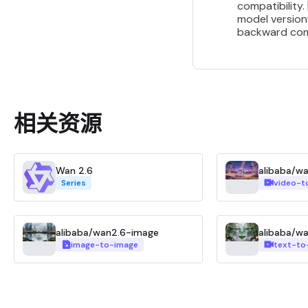
compatibility.
model version’
backward compa
相关资源
Wan 2.6
alibaba/wa
Series
video-t
alibaba/wan2.6-image
alibaba/w
image-to-image
text-to