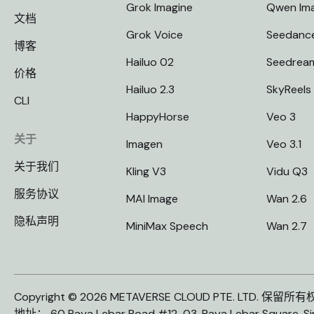
Grok Imagine
Qwen Im
文档
Grok Voice
Seedanc
博客
Hailuo 02
Seedrea
价格
Hailuo 2.3
SkyReels
CLI
HappyHorse
Veo 3
关于
Imagen
Veo 3.1
关于我们
Kling V3
Vidu Q3
服务协议
MAI Image
Wan 2.6
隐私声明
MiniMax Speech
Wan 2.7
Copyright © 2026 METAVERSE CLOUD PTE. LTD. 保留所
地址： 60 Paya Lebar Road #12-03, Paya Lebar Square, S