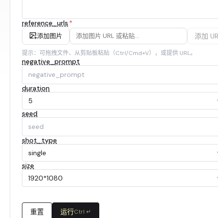
reference_urls
*
添加 UR
添加图片
提示：可拖拽文件、从剪贴板粘贴（Ctrl/Cmd+V），或提供 URL。
negative_prompt
duration
5
seed
shot_type
single
size
1920*1080
重置
运行
Ctrl ↵