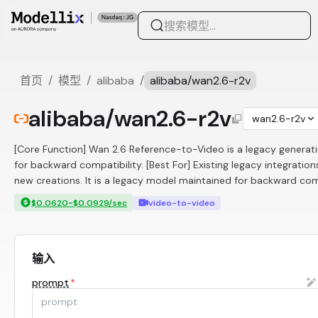
首页
/
模型
/
alibaba
/
alibaba/wan2.6-r2v
alibaba/wan2.6-r2v
wan2.6-r2v
[Core Function] Wan 2.6 Reference-to-Video is a legacy generat
for backward compatibility. [Best For] Existing legacy integration
new creations. It is a legacy model maintained for backward compa
$0.0620~$0.0929/sec
video-to-video
输入
prompt
*