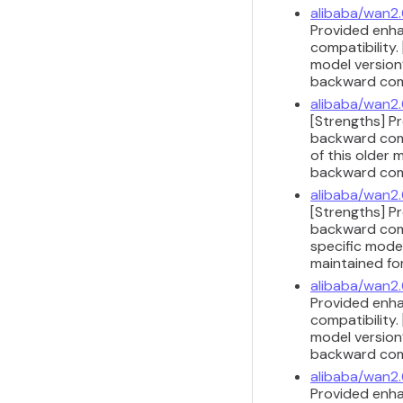
alibaba/wan2.
Provided enha
compatibility.
model version’
backward compa
alibaba/wan2.
[Strengths] P
backward compa
of this older 
backward compa
alibaba/wan2
[Strengths] P
backward compa
specific model
maintained for
alibaba/wan2
Provided enha
compatibility.
model version’
backward compa
alibaba/wan2.
Provided enha